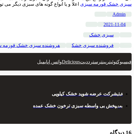
سبزی خشک قورمه سبزی
اعلا و یا انواع گونه های سبزی دیگر می ت
Admin
2021-11-04
سبزی خشک
فروشنده سبزی خشک
فروشنده سبزی خشک قورمه س
فیسبوک
توئیتر
پینترست
رددیت
Delicious
واتس اپ
ایمیل
شرکت عرضه شوید خشک کیلویی
قبلی
پخش بی واسطه سبزی ترخون خشک عمده
بعدی
16 دیدگاه