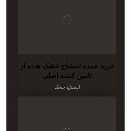
خرید عمده اسفناج خشک شده از
تامین کننده اصلی
اسفناج خشک