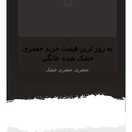
به روز ترین قیمت خرید جعفری
خشک شده خانگی
جعفری, جعفری خشک