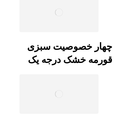
چهار خصوصیت سبزی
قورمه خشک درجه یک