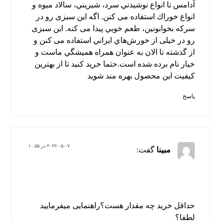
آدامس تا انواع نوشيدني سرد، شيريني، سالاد ميوه و
انواع خوراك استفاده می کنن. اگه این سبزی رو در
سركه بخوابونین، طعم خوبي پیدا می کنه. این سبزی
رو در خیلی از خورش‌هاي ايراني استفاده می کنن و
از گذشته تا الان به عنوان همراه هميشگي ماست و
خيار نام برده شده است.حتما خرید کنید تا از بهترین
کیفیت این محصول بهره مند شوید
پاسخ
۲۰۲۲-۰۵-۰۷ در ۱۰:۵۵
مبینا
گفت:
حداقل خرید چه مقدار هست؟راهنمایی میفرمایید
لطفا؟