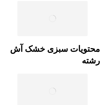
محتویات سبزی خشک آش
رشته