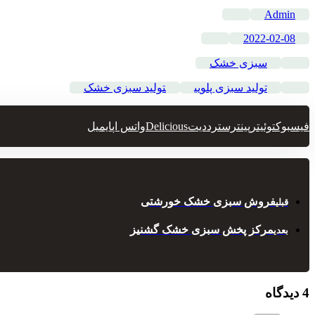
Admin
2022-02-08
سبزی خشک
تولید سبزی پلویی
تولید سبزی خشک
فیسبوک
توئیتر
پینترست
رددیت
Delicious
واتس اپ
ایمیل
فروش سبزی خشک خورشتی
قبلی
مرکز پخش سبزی خشک گشنیز
بعدی
4 دیدگاه